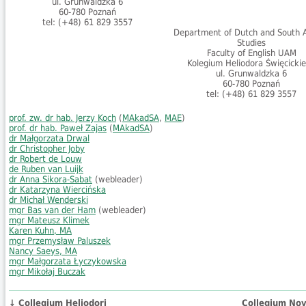
ul. Grunwaldzka 6
60-780 Poznań
tel: (+48) 61 829 3557
Department of Dutch and South A
Studies
Faculty of English UAM
Kolegium Heliodora Święcicki
ul. Grunwaldzka 6
60-780 Poznań
tel: (+48) 61 829 3557
prof. zw. dr hab. Jerzy Koch
(
MAkadSA
,
MAE
)
prof. dr hab. Paweł Zajas
(
MAkadSA
)
dr Małgorzata Drwal
dr Christopher Joby
dr Robert de Louw
de Ruben van Luijk
dr Anna Sikora-Sabat
(webleader)
dr Katarzyna Wiercińska
dr Michał Wenderski
mgr Bas van der Ham
(webleader)
mgr Mateusz Klimek
Karen Kuhn, MA
mgr Przemysław Paluszek
Nancy Saeys, MA
mgr Małgorzata Łyczykowska
mgr Mikołaj Buczak
↓ Collegium Heliodori
Collegium No