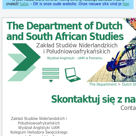
znaleźć
tutaj
. -
Dit is onze oude website. Onze nieuwe site vind je
hier
.
Wydział Anglistyki
-
UAM w Poznaniu
>
The Department
Dutch S
Skontaktuj się z n
Conta
Zakład Studiów Niderlandzkich i
Południowoafrykańskich
Wydział Anglistyki UAM
Kolegium Heliodora Święcickiego