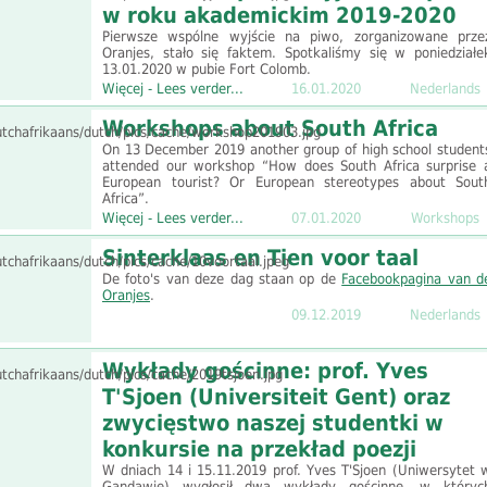
w roku akademickim 2019-2020
Pierwsze wspólne wyjście na piwo, zorganizowane prze
Oranjes, stało się faktem. Spotkaliśmy się w poniedziałe
13.01.2020 w pubie Fort Colomb.
Więcej - Lees verder...
16.01.2020
Nederlands
Workshops about South Africa
On 13 December 2019 another group of high school student
attended our workshop “How does South Africa surprise 
European tourist? Or European stereotypes about Sout
Africa”.
Więcej - Lees verder...
07.01.2020
Workshops
Sinterklaas en Tien voor taal
De foto's van deze dag staan op de
Facebookpagina van d
Oranjes
.
09.12.2019
Nederlands
Wykłady gościnne: prof. Yves
T'Sjoen (Universiteit Gent) oraz
zwycięstwo naszej studentki w
konkursie na przekład poezji
W dniach 14 i 15.11.2019 prof. Yves T'Sjoen (Uniwersytet 
Gandawie) wygłosił dwa wykłady gościnne, w któryc