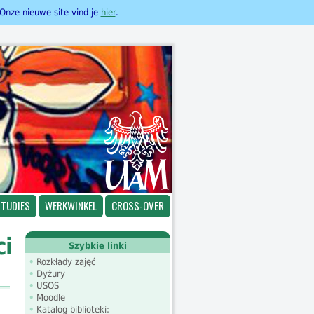
 Onze nieuwe site vind je
hier
.
STUDIES
WERKWINKEL
CROSS-OVER
i
Szybkie linki
Rozkłady zajęć
Dyżury
USOS
Moodle
Katalog biblioteki: