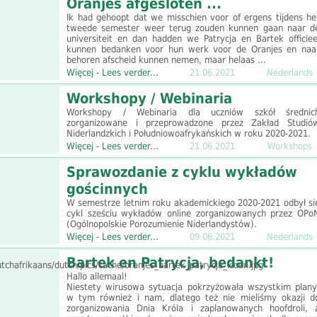
Oranjes afgesloten ...
Ik had gehoopt dat we misschien voor of ergens tijdens he
tweede semester weer terug zouden kunnen gaan naar d
universiteit en dan hadden we Patrycja en Bartek officiee
kunnen bedanken voor hun werk voor de Oranjes en naa
behoren afscheid kunnen nemen, maar helaas …
Więcej - Lees verder...
21.06.2021
Nederlands
Workshopy / Webinaria
Workshopy / Webinaria dla uczniów szkół średnic
zorganizowane i przeprowadzone przez Zakład Studió
Niderlandzkich i Południowoafrykańskich w roku 2020-2021.
Więcej - Lees verder...
21.06.2021
Workshops
Sprawozdanie z cyklu wykładów
gościnnych
W semestrze letnim roku akademickiego 2020-2021 odbył si
cykl sześciu wykładów online zorganizowanych przez OPo
(Ogólnopolskie Porozumienie Niderlandystów).
Więcej - Lees verder...
09.06.2021
Nederlands
Bartek en Patrycja, bedankt!
Hallo allemaal!
Niestety wirusowa sytuacja pokrzyżowała wszystkim plany
w tym również i nam, dlatego też nie mieliśmy okazji d
zorganizowania Dnia Króla i zaplanowanych hoofdroli, 