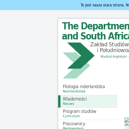
To jest nasza stara strona.
Wydział Anglistyki
Filologia niderlandzka
Neerlandistiek
Wiadomości
Nieuws
Program studiów
Curriculum
Pracownicy
Medewerkers