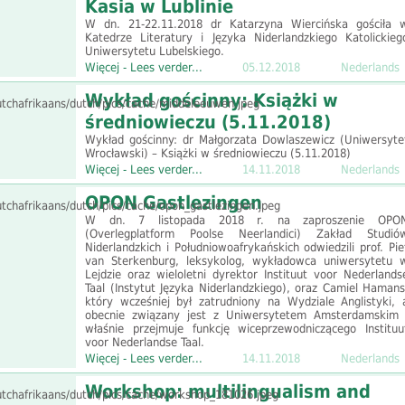
Kasia w Lublinie
W dn. 21-22.11.2018 dr Katarzyna Wiercińska gościła 
Katedrze Literatury i Języka Niderlandzkiego Katolickieg
Uniwersytetu Lubelskiego.
Więcej - Lees verder...
05.12.2018
Nederlands
Wykład gościnny: Książki w
średniowieczu (5.11.2018)
Wykład gościnny: dr Małgorzata Dowlaszewicz (Uniwersyte
Wrocławski) – Książki w średniowieczu (5.11.2018)
Więcej - Lees verder...
14.11.2018
Nederlands
OPON Gastlezingen
W dn. 7 listopada 2018 r. na zaproszenie OPO
(Overlegplatform Poolse Neerlandici) Zakład Studió
Niderlandzkich i Południowoafrykańskich odwiedzili prof. Pie
van Sterkenburg, leksykolog, wykładowca uniwersytetu 
Lejdzie oraz wieloletni dyrektor Instituut voor Nederlands
Taal (Instytut Języka Niderlandzkiego), oraz Camiel Hamans
który wcześniej był zatrudniony na Wydziale Anglistyki, 
obecnie związany jest z Uniwersytetem Amsterdamskim 
właśnie przejmuje funkcję wiceprzewodniczącego Instituu
voor Nederlandse Taal.
Więcej - Lees verder...
14.11.2018
Nederlands
Workshop: multilingualism and