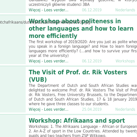
uczestniczyli głównie studenci 3BA
Więcej - Lees verder...
06.12.2019
Nederlands
Workshop about politeness in
other languages and how to learn
more efficiently
The first workshop of 2019/2020: Are you just as polite whe
you speak in a foreign language? and How to learn foreig
languages more efficiently? (...and how to survive your firs
year at the university)
Więcej - Lees verder...
06.12.2019
Workshops
The Visit of Prof. dr. Rik Vosters
(VUB)
The Department of Dutch and South African Studies wa
delighted to welcome Prof. dr. Rik Vosters The Visit of Prof
dr. Rik Vosters, Free University Brussels, to the Departmen
of Dutch and South African Studies, 17 & 18 January 2019
where he gave three classes to our students.
Więcej - Lees verder...
25.04.2019
Nederlands
Workshop: Afrikaans and sport
Workshops: 1. The Afrikaans Language – African or European
2. An A-⁠Z of sport in the Low Countries. Attended by twent
pupils and two teachers from ZSP Witkowo.