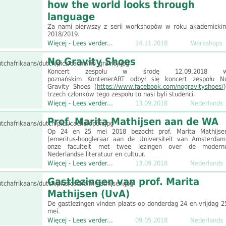
how the world looks through
language
Za nami pierwszy z serii workshopów w roku akademicki
2018/2019.
Więcej - Lees verder...
14.11.2018
Workshops
No Gravity Shoes
Koncert zespołu w środę 12.09.2018 
poznańskim KontenerART odbył się koncert zespołu N
Gravity Shoes (
https://www.facebook.com/nogravityshoes/
)
trzech członków tego zespołu to nasi byli studenci.
Więcej - Lees verder...
13.09.2018
Nederlands
Prof. Marita Mathijsen aan de WA
Op 24 en 25 mei 2018 bezocht prof. Marita Mathijse
(emeritus-hoogleraar aan de Universiteit van Amsterdam
onze faculteit met twee lezingen over de modern
Nederlandse literatuur en cultuur.
Więcej - Lees verder...
13.09.2018
Nederlands
Gastlezingen van prof. Marita
Mathijsen (UvA)
De gastlezingen vinden plaats op donderdag 24 en vrijdag 2
mei.
Więcej - Lees verder...
09.05.2018
Nederlands