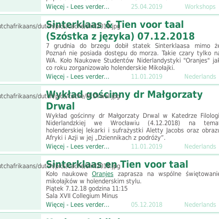
Więcej - Lees verder...
25.04.2019
Workshops
Sinterklaas & Tien voor taal
(Szóstka z języka) 07.12.2018
7 grudnia do brzegu dobił statek Sinterklaasa mimo ż
Poznań nie posiada dostępu do morza. Takie czary tylko n
WA. Koło Naukowe Studentów Niderlandystyki "Oranjes" ja
co roku zorganizowało holenderskie Mikołajki.
Więcej - Lees verder...
11.01.2019
Nederlands
Wykład gościnny dr Małgorzaty
Drwal
Wykład gościnny dr Małgorzaty Drwal w Katedrze Filologi
Niderlandzkiej we Wrocławiu (4.12.2018) na tema
holenderskiej lekarki i sufrażystki Aletty Jacobs oraz obraz
Afryki i Azji w jej „Dziennikach z podróży”.
Więcej - Lees verder...
11.01.2019
Nederlands
Sinterklaas en Tien voor taal
Koło naukowe
Oranjes
zaprasza na wspólne świętowani
mikołajków w holenderskim stylu.
Piątek 7.12.18 godzina 11:15
Sala XVII Collegium Minus
Więcej - Lees verder...
05.12.2018
Nederlands