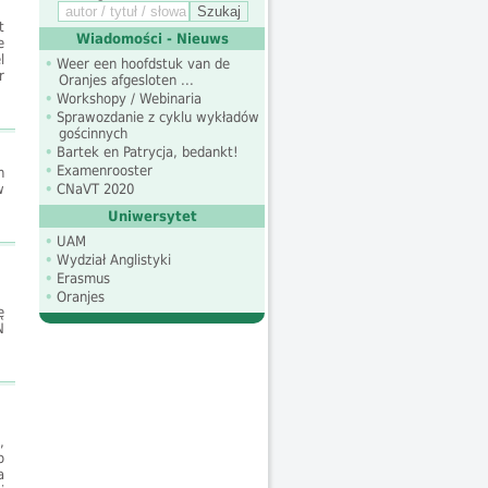
t
Wiadomości - Nieuws
e
l
Weer een hoofdstuk van de
r
Oranjes afgesloten ...
Workshopy / Webinaria
Sprawozdanie z cyklu wykładów
gościnnych
Bartek en Patrycja, bedankt!
Examenrooster
h
CNaVT 2020
w
Uniwersytet
UAM
Wydział Anglistyki
Erasmus
Oranjes
ę
N
,
o
a