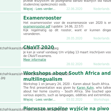
przede wszystkim do pożegnania bardzo ważnych dla nasze
studenckiej społeczności osób.
Więcej - Lees verder...
22.06.2020
Nederlands
Examenrooster
Het examenrooster voor de examensessie van 2020 is er
examenrooster.pdf
(update: 14.06, 22:57)
Kijk regelmatig op dit rooster, want er kunnen dinge
veranderen.
28.05.2020
Nederlands
CNaVT 2020
Je kan je vanaf vandaag t/m vrijdag 13 maart inschrijven voo
de CNaVT-examens.
Meer informatie
28.02.2020
Nederlands
Workshops about South Africa and
multilingualism
Workshop 1 on January 24, 2020 – Karen about South Africa.
The first presentation was given by
Karen Kuhn
, who talke
about her home country – South Africa. She touched upo
various aspects, such as languages, oddities and extremities
Więcej - Lees verder...
03.02.2020
Workshops
Pierwsze wspólne wyjście na piwo