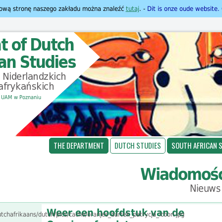
 Nową stronę naszego zakładu można znaleźć
tutaj
. -
Dit is onze oude website.
-
UAM w Poznaniu
THE DEPARTMENT
DUTCH STUDIES
SOUTH AFRICAN 
Wiadomośc
Nieuws
Weer een hoofdstuk van de