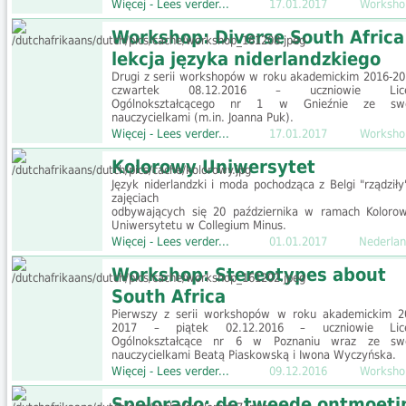
Więcej - Lees verder...
17.01.2017
Worksho
Workshop: Diverse South Africa 
lekcja języka niderlandzkiego
Drugi z serii workshopów w roku akademickim 2016-20
czwartek 08.12.2016 – uczniowie Lic
Ogólnokształcącego nr 1 w Gnieźnie ze swo
nauczycielkami (m.in. Joanna Puk).
Więcej - Lees verder...
17.01.2017
Worksho
Kolorowy Uniwersytet
Język niderlandzki i moda pochodząca z Belgi "rządziły
zajęciach
odbywających się 20 października w ramach Koloro
Uniwersytetu w Collegium Minus.
Więcej - Lees verder...
01.01.2017
Nederlan
Workshop: Stereotypes about
South Africa
Pierwszy z serii workshopów w roku akademickim 2
2017 – piątek 02.12.2016 – uczniowie Lic
Ogólnokształcące nr 6 w Poznaniu wraz ze sw
nauczycielkami Beatą Piaskowską i Iwona Wyczyńska.
Więcej - Lees verder...
09.12.2016
Worksho
Spelorado: de tweede ontmoeti