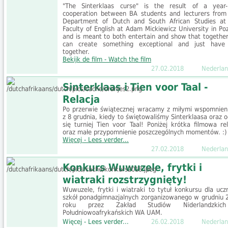
"The Sinterklaas curse" is the result of a year-
cooperation between BA students and lecturers from
Department of Dutch and South African Studies at
Faculty of English at Adam Mickiewicz University in Po
and is meant to both entertain and show that togethe
can create something exceptional and just have
together.
Bekijk de film - Watch the film
27.02.2018
Nederlan
Sinterklaas i Tien voor Taal -
Relacja
Po przerwie świątecznej wracamy z miłymi wspomnien
z 8 grudnia, kiedy to świętowaliśmy Sinterklaasa oraz o
się turniej Tien voor Taal! Poniżej krótka filmowa rel
oraz małe przypomnienie poszczególnych momentów. :)
Więcej - Lees verder...
27.02.2018
Nederlan
Konkurs Wuwuzele, frytki i
wiatraki rozstrzygnięty!
Wuwuzele, frytki i wiatraki to tytuł konkursu dla ucz
szkół ponadgimnazjalnych zorganizowanego w grudniu 
roku przez Zakład Studiów Niderlandzkic
Południowoafrykańskich WA UAM.
Więcej - Lees verder...
26.02.2018
Nederlan