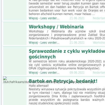
tweede semester weer terug zouden kunnen gaan naa
universiteit en dan hadden we Patrycja en Bartek offic
kunnen bedanken voor hun werk voor de Oranjes en 
behoren afscheid kunnen nemen, maar helaas …
Więcej - Lees verder...
21.06.2021
Nederlan
Workshopy / Webinaria
Workshopy / Webinaria dla uczniów szkół śred
zorganizowane i przeprowadzone przez Zakład Stu
Niderlandzkich i Południowoafrykańskich w roku 2020-2
Więcej - Lees verder...
21.06.2021
Worksho
Sprawozdanie z cyklu wykładó
gościnnych
W semestrze letnim roku akademickiego 2020-2021 o
się cykl sześciu wykładów online zorganizowanych p
OPoN (Ogólnopolskie Porozumienie Niderlandystów).
Więcej - Lees verder...
09.06.2021
Nederlan
Bartek en Patrycja, bedankt!
Hallo allemaal!
Niestety wirusowa sytuacja pokrzyżowała wszystkim pl
w tym również i nam, dlatego też nie mieliśmy okazj
zorganizowania Dnia Króla i zaplanowanych hoofdrol
przede wszystkim do pożegnania bardzo ważnych
naszej studenckiej społeczności osób.