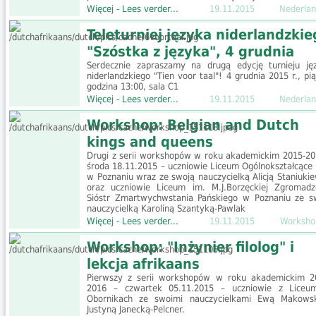
Więcej - Lees verder...
19.11.2015
Nederlan
Teleturniej języka niderlandzkie
"Szóstka z języka", 4 grudnia
Serdecznie zapraszamy na drugą edycję turnieju ję
niderlandzkiego "Tien voor taal"! 4 grudnia 2015 r., pią
godzina 13:00, sala C1
Więcej - Lees verder...
19.11.2015
Nederlan
Workshop: Belgian and Dutch
kings and queens
Drugi z serii workshopów w roku akademickim 2015-20
środa 18.11.2015 – uczniowie Liceum Ogólnokształcące 
w Poznaniu wraz ze swoją nauczycielką Alicją Staniukie
oraz uczniowie Liceum im. M.J.Borzęckiej Zgromadz
Sióstr Zmartwychwstania Pańskiego w Poznaniu ze s
nauczycielką Karoliną Szantyką-Pawlak
Więcej - Lees verder...
19.11.2015
Worksho
Workshop: "Inżynier filolog" i
lekcja afrikaans
Pierwszy z serii workshopów w roku akademickim 2
2016 – czwartek 05.11.2015 – uczniowie z Lice
Obornikach ze swoimi nauczycielkami Ewą Makows
Justyną Janecką-Pelcner.