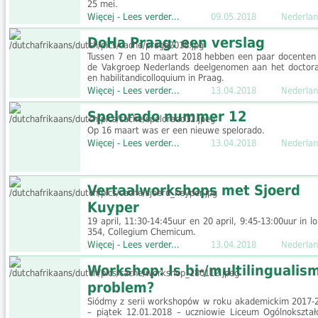
25 mei.
Więcej - Lees verder...
09.05.2018
Nederlan
DoHa Praag: een verslag
Tussen 7 en 10 maart 2018 hebben een paar docenten
de Vakgroep Nederlands deelgenomen aan het doctora
en habilitandicolloquium in Praag.
Więcej - Lees verder...
13.04.2018
Nederlan
Spelorado nummer 12
Op 16 maart was er een nieuwe spelorado.
Więcej - Lees verder...
13.04.2018
Nederlan
Vertaalworkshops met Sjoerd
Kuyper
19 april, 11:30-14:45uur en 20 april, 9:45-13:00uur in l
354, Collegium Chemicum.
Więcej - Lees verder...
13.04.2018
Nederlan
Workshop: Is bi-/multilingualis
problem?
Siódmy z serii workshopów w roku akademickim 2017-
– piątek 12.01.2018 – uczniowie Liceum Ogólnokształ