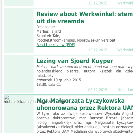
13.12.2015
Werkwin
Review about Werkwinkel: stem
uit die vreemde
Resensent:
Marlies Taljard
Skool vir Tale,
Potchefstroomkampus, Noordwes-Universiteit
Read the review (PDF)
13.12.2015
Werkwin
Lezing van Sjoerd Kuyper
Met het hart van een kind en de hand van een man
: wy
holenderskiego pisarza, autora książek dla dzie
młodzieży
czwartek 10 grudnia 2015
18:30, sala C1
08.12.2015
Nederlan
Mgr Małgorzata Łyczykowska
uhonorowana przez Rektora UA
W tym roku aż dwoje absolwentów Wydziału Anglist
obecnie doktorantów, mgr Bartosz Brzoza (absol
filologii angielskiej) oraz mgr Małgorzata Łyczyko
(absolwentka filologii niderlandzkiej), zostało odznaczo
przez Rektora UAM Medalami dla wybitnych absolwentó