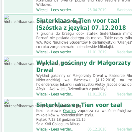
Attended by twenty pupils and two teachers from
Witkowo.
Więcej - Lees verder...
25.04.2019
Worksho
Sinterklaas & Tien voor taal
(Szóstka z języka) 07.12.2018
7 grudnia do brzegu dobił statek Sinterklaasa mim
Poznań nie posiada dostępu do morza. Takie czary tylk
WA. Koło Naukowe Studentów Niderlandystyki "Oranjes"
co roku zorganizowało holenderskie Mikołajki.
Więcej - Lees verder...
11.01.2019
Nederlan
Wykład gościnny dr Małgorzaty
Drwal
Wykład gościnny dr Małgorzaty Drwal w Katedrze Filol
Niderlandzkiej we Wrocławiu (4.12.2018) na t
holenderskiej lekarki i sufrażystki Aletty Jacobs oraz o
Afryki i Azji w jej „Dziennikach z podróży”.
Więcej - Lees verder...
11.01.2019
Nederlan
Sinterklaas en Tien voor taal
Koło naukowe
Oranjes
zaprasza na wspólne świętow
mikołajków w holenderskim stylu.
Piątek 7.12.18 godzina 11:15
Sala XVII Collegium Minus
Więcej - Lees verder...
05.12.2018
Nederlan