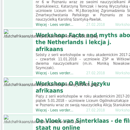
nr 6 w Poznaniu wraz ze swoimi nauczycielkami Al
Staniukiewicz, Katarzyną Tomczak i Iwoną Wyczyńską 
uczniowie Liceum im. M.J.Borzęckiej Zgromadzenia Si
Zmartwychwstania Pańskiego w Poznaniu ze s
nauczycielką Karoliną Szantyką-Pawlak.
Więcej - Lees verder...
27.02.2018
Worksho
Workshop: Facts and myths abo
the Netherlands i lekcja j.
afrikaans
Szósty z serii workshopów w roku akademickim 2017-
– czwartek 11.01.2018 – uczniowie ZSP w Witkow
dwiema nauczycielkami (m.in. Moniką Nowakow
Szymczak).
Więcej - Lees verder...
27.02.2018
Worksho
Workshop: O RPA i języku
afrikaans
Piąty z serii workshopów w roku akademickim 2017-20
piątek 5.01.2018 – uczniowie Liceum Ogólnokształcące 
w Poznaniu wraz ze swoją nauczycielką Alicją Staniukiew
Więcej - Lees verder...
27.02.2018
Worksho
De Vloek van Sinterklaas - de fi
staat nu online