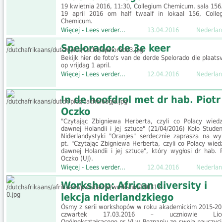
19 kwietnia 2016, 11:30, Collegium Chemicum, sala 156
19 april 2016 om half twaalf in lokaal 156, Colle
Chemicum.
Więcej - Lees verder...
13.04.2016
Nederlan
Spelorado: de 3e keer
Bekijk hier de foto's van de derde Spelorado die plaats
op vrijdag 1 april.
Więcej - Lees verder...
12.04.2016
Nederlan
In de hoofdrol met dr hab. Piotr
Oczko
"Czytając Zbigniewa Herberta, czyli co Polacy wied
dawnej Holandii i jej sztuce" (21/04/2016) Koło Stude
Niderlandystyki "Oranjes" serdecznie zaprasza na wy
pt. "Czytając Zbigniewa Herberta, czyli co Polacy wied
dawnej Holandii i jej sztuce", który wygłosi dr hab. P
Oczko (UJ).
Więcej - Lees verder...
12.04.2016
Nederlan
Workshop: African diversity i
lekcja niderlandzkiego
Ósmy z serii workshopów w roku akademickim 2015-20
czwartek 17.03.2016 – uczniowie Lic
Ogólnokształcącego nr VI w Poznaniu ze swoją nauczyci