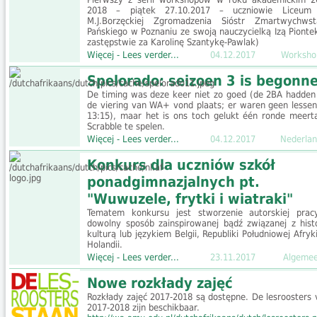
2018 – piątek 27.10.2017 – uczniowie Liceum
M.J.Borzęckiej Zgromadzenia Sióstr Zmartwychwst
Pańskiego w Poznaniu ze swoją nauczycielką Izą Pionte
zastępstwie za Karolinę Szantykę-Pawlak)
Więcej - Lees verder...
04.12.2017
Worksho
Spelorado: seizoen 3 is begonn
De timing was deze keer niet zo goed (de 2BA hadden 
de viering van WA+ vond plaats; er waren geen lesse
13:15), maar het is ons toch gelukt één ronde meerta
Scrabble te spelen.
Więcej - Lees verder...
04.12.2017
Nederlan
Konkurs dla uczniów szkół
ponadgimnazjalnych pt.
"Wuwuzele, frytki i wiatraki"
Tematem konkursu jest stworzenie autorskiej pra
dowolny sposób zainspirowanej bądź związanej z histo
kulturą lub językiem Belgii, Republiki Południowej Afryk
Holandii.
Więcej - Lees verder...
23.11.2017
Algeme
Nowe rozkłady zajęć
Rozkłady zajęć 2017-2018 są dostępne. De lesroosters 
2017-2018 zijn beschikbaar.