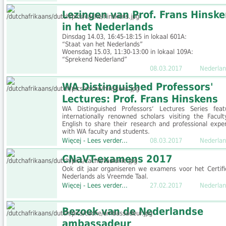
Lezingen van Prof. Frans Hinsk
in het Nederlands
Dinsdag 14.03, 16:45-18:15 in lokaal 601A:
“Staat van het Nederlands”
Woensdag 15.03, 11:30-13:00 in lokaal 109A:
“Sprekend Nederland”
08.03.2017
Nederlan
WA Distinguished Professors'
Lectures: Prof. Frans Hinskens
WA Distinguished Professors‘ Lectures Series feat
internationally renowned scholars visiting the Facult
English to share their research and professional exper
with WA faculty and students.
Więcej - Lees verder...
08.03.2017
Nederlan
CNaVT-examens 2017
Ook dit jaar organiseren we examens voor het Certifi
Nederlands als Vreemde Taal.
Więcej - Lees verder...
27.02.2017
Nederlan
Bezoek van de Nederlandse
ambassadeur