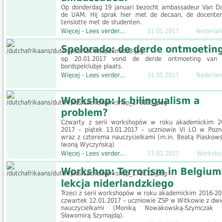
Op donderdag 19 januari bezocht ambassadeur Van Da
de UAM. Hij sprak hier met de decaan, de docente
tenslotte met de studenten.
Więcej - Lees verder...
31.01.2017
Nederlan
Spelorado: de derde ontmoetin
op 20.01.2017 vond de derde ontmoeting van
bordspelclubje plaats.
Więcej - Lees verder...
31.01.2017
Nederlan
Workshop: Is bilingualism a
problem?
Czwarty z serii workshopów w roku akademickim 2
2017 – piątek 13.01.2017 – uczniowie VI LO w Pozn
wraz z czterema nauczycielkami (m.in. Beatą Piaskows
Iwoną Wyczyńską)
Więcej - Lees verder...
17.01.2017
Worksho
Workshop: Terrorism in Belgium
lekcja niderlandzkiego
Trzeci z serii workshopów w roku akademickim 2016-20
czwartek 12.01.2017 – uczniowie ZSP w Witkowie z dw
nauczycielkami (Moniką Nowakowską-Szymczak
Sławomirą Szymajdą).