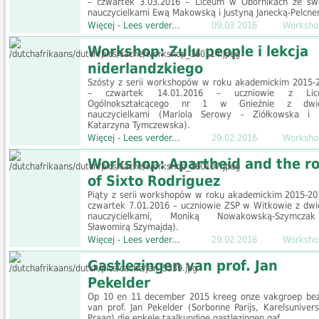
– czwartek 3.03.2016 – Liceum w Obornikach ze sw
nauczycielkami Ewą Makowską i Justyną Janecką-Pelcner
Więcej - Lees verder...
09.03.2016
Worksho
Workshop: Zulu people i lekcja
niderlandzkiego
Szósty z serii workshopów w roku akademickim 2015-
– czwartek 14.01.2016 – uczniowie z Lic
Ogólnokształcącego nr 1 w Gnieźnie z dwi
nauczycielkami (Mariola Serowy - Ziółkowska i
Katarzyna Tymczewska).
Więcej - Lees verder...
29.02.2016
Worksho
Workshop: Apartheid and the ro
of Sixto Rodriguez
Piąty z serii workshopów w roku akademickim 2015-20
czwartek 7.01.2016 – uczniowie ZSP w Witkowie z dw
nauczycielkami, Moniką Nowakowską-Szymcza
Sławomirą Szymajdą).
Więcej - Lees verder...
29.02.2016
Worksho
Gastlezingen van prof. Jan
Pekelder
Op 10 en 11 december 2015 kreeg onze vakgroep be
van prof. Jan Pekelder (Sorbonne Parijs, Karelsuniversi
Praag) die enkele taalkundige gastlezingen gaf.