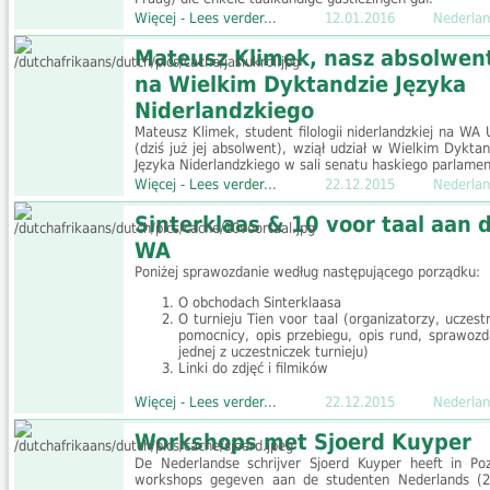
Więcej - Lees verder...
12.01.2016
Nederlan
Mateusz Klimek, nasz absolwen
na Wielkim Dyktandzie Języka
Niderlandzkiego
Mateusz Klimek, student filologii niderlandzkiej na WA
(dziś już jej absolwent), wziął udział w Wielkim Dyktan
Języka Niderlandzkiego w sali senatu haskiego parlamen
Więcej - Lees verder...
22.12.2015
Nederlan
Sinterklaas & 10 voor taal aan 
WA
Poniżej sprawozdanie według następującego porządku:
O obchodach Sinterklaasa
O turnieju Tien voor taal (organizatorzy, uczestn
pomocnicy, opis przebiegu, opis rund, sprawozd
jednej z uczestniczek turnieju)
Linki do zdjęć i filmików
Więcej - Lees verder...
22.12.2015
Nederlan
Workshops met Sjoerd Kuyper
De Nederlandse schrijver Sjoerd Kuyper heeft in Po
workshops gegeven aan de studenten Nederlands (