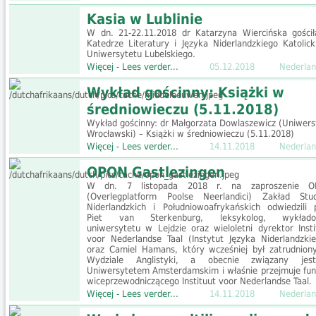
Kasia w Lublinie
W dn. 21-22.11.2018 dr Katarzyna Wiercińska gości
Katedrze Literatury i Języka Niderlandzkiego Katolick
Uniwersytetu Lubelskiego.
Więcej - Lees verder...
05.12.2018
Nederlan
Wykład gościnny: Książki w
średniowieczu (5.11.2018)
Wykład gościnny: dr Małgorzata Dowlaszewicz (Uniwers
Wrocławski) – Książki w średniowieczu (5.11.2018)
Więcej - Lees verder...
14.11.2018
Nederlan
OPON Gastlezingen
W dn. 7 listopada 2018 r. na zaproszenie O
(Overlegplatform Poolse Neerlandici) Zakład Stu
Niderlandzkich i Południowoafrykańskich odwiedzili p
Piet van Sterkenburg, leksykolog, wykłado
uniwersytetu w Lejdzie oraz wieloletni dyrektor Insti
voor Nederlandse Taal (Instytut Języka Niderlandzkie
oraz Camiel Hamans, który wcześniej był zatrudnion
Wydziale Anglistyki, a obecnie związany je
Uniwersytetem Amsterdamskim i właśnie przejmuje fun
wiceprzewodniczącego Instituut voor Nederlandse Taal.
Więcej - Lees verder...
14.11.2018
Nederlan