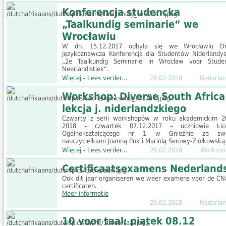
Konferencja studencka
„Taalkundig seminarie“ we
Wrocławiu
W dn. 15.12.2017 odbyła się we Wrocławiu D
Językoznawcza Konferencja dla Studentów Niderlandys
„2e Taalkundig Seminarie in Wrocław voor Stude
Neerlandistiek“.
Więcej - Lees verder...
26.02.2018
Nederlan
Workshop: Diverse South Africa 
lekcja j. niderlandzkiego
Czwarty z serii workshopów w roku akademickim 2
2018 – czwartek 07.12.2017 – uczniowie Lic
Ogólnokształcącego nr 1 w Gnieźnie ze swo
nauczycielkami Joanną Puk i Mariolą Serowy-Ziółkowską
Więcej - Lees verder...
26.02.2018
Worksho
Certificaatsexamens Nederland
Ook dit jaar organiseren we weer examens voor de CN
certificaten.
Meer informatie
26.02.2018
Nederlan
10 voor taal: piątek 08.12