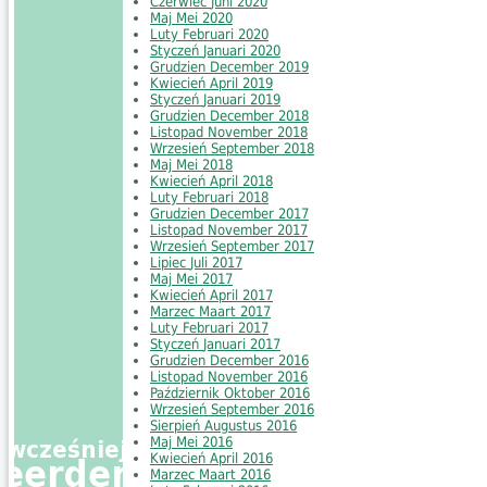
Czerwiec
Juni
2020
Maj
Mei
2020
Luty
Februari
2020
Styczeń
Januari
2020
Grudzien
December
2019
Kwiecień
April
2019
Styczeń
Januari
2019
Grudzien
December
2018
Listopad
November
2018
Wrzesień
September
2018
Maj
Mei
2018
Kwiecień
April
2018
Luty
Februari
2018
Grudzien
December
2017
Listopad
November
2017
Wrzesień
September
2017
Lipiec
Juli
2017
Maj
Mei
2017
Kwiecień
April
2017
Marzec
Maart
2017
Luty
Februari
2017
Styczeń
Januari
2017
Grudzien
December
2016
Listopad
November
2016
Październik
Oktober
2016
Wrzesień
September
2016
Sierpień
Augustus
2016
Maj
Mei
2016
Kwiecień
April
2016
Marzec
Maart
2016