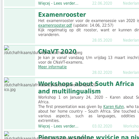
Więcej - Lees verder...
22.06.2020
Nederlan
Examenrooster
Het examenrooster voor de examensessie van 2020 is
examenrooster.pdf
(update: 14.06, 22:57)
Kijk regelmatig op dit rooster, want er kunnen di
veranderen.
28.05.2020
Nederlan
CNaVT 2020
Je kan je vanaf vandaag t/m vrijdag 13 maart inschri
voor de CNaVT-examens.
Meer informatie
28.02.2020
Nederlan
Workshops about South Africa
and multilingualism
Workshop 1 on January 24, 2020 – Karen about S
Africa.
The first presentation was given by
Karen Kuhn
, who ta
about her home country – South Africa. She touched 
various aspects, such as languages, oddities
extremities.
Więcej - Lees verder...
03.02.2020
Worksho
Pierwsze wspólne wyjście na pi