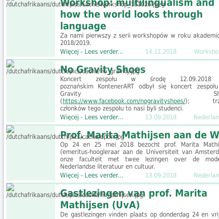
Workshop: multilingualism and
how the world looks through
language
Za nami pierwszy z serii workshopów w roku akademi
2018/2019.
Więcej - Lees verder...
14.11.2018
Worksho
No Gravity Shoes
Koncert zespołu w środę 12.09.201
poznańskim KontenerART odbył się koncert zespoł
Gravity Shoe
(
https://www.facebook.com/nogravityshoes/
); trz
członków tego zespołu to nasi byli studenci.
Więcej - Lees verder...
13.09.2018
Nederlan
Prof. Marita Mathijsen aan de 
Op 24 en 25 mei 2018 bezocht prof. Marita Mathi
(emeritus-hoogleraar aan de Universiteit van Amster
onze faculteit met twee lezingen over de mod
Nederlandse literatuur en cultuur.
Więcej - Lees verder...
13.09.2018
Nederlan
Gastlezingen van prof. Marita
Mathijsen (UvA)
De gastlezingen vinden plaats op donderdag 24 en vri