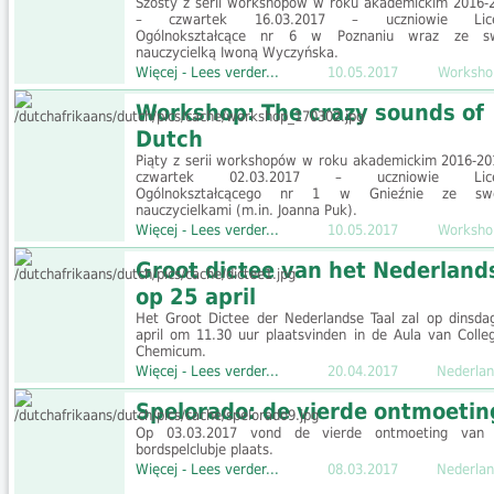
Szósty z serii workshopów w roku akademickim 2016-
– czwartek 16.03.2017 – uczniowie Lic
Ogólnokształcące nr 6 w Poznaniu wraz ze s
nauczycielką Iwoną Wyczyńska.
Więcej - Lees verder...
10.05.2017
Worksho
Workshop: The crazy sounds of
Dutch
Piąty z serii workshopów w roku akademickim 2016-20
czwartek 02.03.2017 – uczniowie Lic
Ogólnokształcącego nr 1 w Gnieźnie ze swo
nauczycielkami (m.in. Joanna Puk).
Więcej - Lees verder...
10.05.2017
Worksho
Groot dictee van het Nederland
op 25 april
Het Groot Dictee der Nederlandse Taal zal op dinsda
april om 11.30 uur plaatsvinden in de Aula van Colle
Chemicum.
Więcej - Lees verder...
20.04.2017
Nederlan
Spelorado: de vierde ontmoetin
Op 03.03.2017 vond de vierde ontmoeting van
bordspelclubje plaats.
Więcej - Lees verder...
08.03.2017
Nederlan