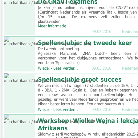
De CNaVT-examens
Je kan je nu online inschrijven voor de CNaVT-exa
(Certificaat Nederlands als Vreemde Taal). Inschrijven
t/m 15 maart. De examens zelf zullen begin
plaatsvinden.
Meer informatie
09.03.2016
Nederlan
Spellenclubje: de tweede keer
De tweede ontmoeting.
Agnieszka Marciniak (2MA Dutch) heeft een 
verzonnen voor het clubje/onze ontmoetingen. We h
voortaan 'Spelorado'. :)
Więcej - Lees verder...
09.03.2016
Nederlan
Spellenclubje groot succes
We zijn met z'n twintigen (7 studenten uit de 1BA, 1 - 
8 - 3BA, 1 - 2MA, Gosia Ł., Bas en Robert) begonnen
een nieuw avontuur - een bordspellenclubje. Het
gezellig, er werd veel Nederlands gesproken en we he
elkaar beter leren kennen. Een groot succes dus.
Więcej - Lees verder...
09.03.2016
Nederlan
Workshop: Wielka Wojna i lekcja
Afrikaans
Siódmy z serii workshopów w roku akademickim 2015-