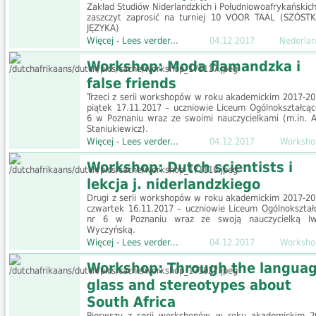
Zakład Studiów Niderlandzkich i Południowoafrykańskic
zaszczyt zaprosić na turniej 10 VOOR TAAL (SZÓST
JĘZYKA)
Więcej - Lees verder...
04.12.2017
Nederlan
Workshop: Moda flamandzka i
false friends
Trzeci z serii workshopów w roku akademickim 2017-20
piątek 17.11.2017 – uczniowie Liceum Ogólnokształcąc
6 w Poznaniu wraz ze swoimi nauczycielkami (m.in. Al
Staniukiewicz).
Więcej - Lees verder...
04.12.2017
Worksho
Workshop: Dutch scientists i
lekcja j. niderlandzkiego
Drugi z serii workshopów w roku akademickim 2017-20
czwartek 16.11.2017 – uczniowie Liceum Ogólnokształ
nr 6 w Poznaniu wraz ze swoją nauczycielką I
Wyczyńską.
Więcej - Lees verder...
04.12.2017
Worksho
Workshop: Through the langua
glass and stereotypes about
South Africa
Pierwszy z serii workshopów w roku akademickim 2