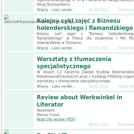
Alicją Staniukiewicz
Więcej - Lees verder...
01.04.2016
Worksho
Kolejny cykl zajęć z Biznesu
holenderskiego i flamandzkiego
Kolejny cykl zajęć z "Biznesu holenderskie
flamandzkiego" w Polsce dla studentów I MA filol
niderlandzkiej w Poznaniu.
Więcej - Lees verder...
18.03.2016
Nederlan
Warsztaty z tłumaczenia
specjalistycznego
W dniach 1-2 kwietnia Zakład Studiów Niderlandzki
Południowoafrykańskich wraz z fundacją FREEling organi
warsztaty z tłumaczenia specjalistycznego.
Więcej - Lees verder...
18.03.2016
Nederlan
Review about Werkwinkel in
Literator
Resensent:
Marius Crous
Read the review (PDF)
09.03.2016
Werkwin