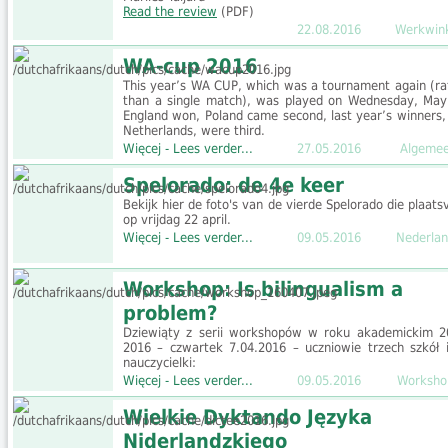
Read the review
(PDF)
22.08.2016
Werkwin
WA-cup 2016
This year’s WA CUP, which was a tournament again (ra
than a single match), was played on Wednesday, May
England won, Poland came second, last year’s winners,
Netherlands, were third.
Więcej - Lees verder...
27.05.2016
Algeme
Spelorado: de 4e keer
Bekijk hier de foto's van de vierde Spelorado die plaats
op vrijdag 22 april.
Więcej - Lees verder...
09.05.2016
Nederlan
Workshop: Is bilingualism a
problem?
Dziewiąty z serii workshopów w roku akademickim 2
2016 – czwartek 7.04.2016 – uczniowie trzech szkół i
nauczycielki:
Więcej - Lees verder...
09.05.2016
Worksho
Wielkie Dyktando Języka
Niderlandzkiego