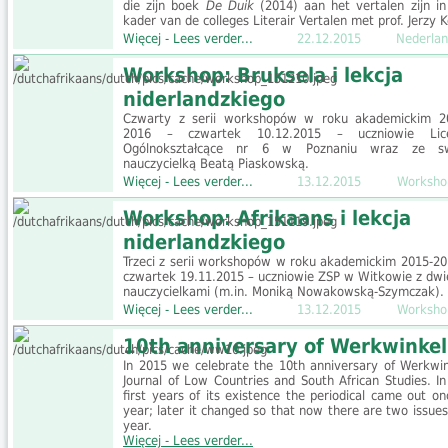
die zijn boek
De Duik
(2014) aan het vertalen zijn in
kader van de colleges Literair Vertalen met prof. Jerzy 
Więcej - Lees verder...
22.12.2015
Nederlan
Workshop: Bruksela i lekcja
niderlandzkiego
Czwarty z serii workshopów w roku akademickim 2
2016 – czwartek 10.12.2015 – uczniowie Lic
Ogólnokształcące nr 6 w Poznaniu wraz ze s
nauczycielką Beatą Piaskowską.
Więcej - Lees verder...
13.12.2015
Worksho
Workshop: Afrikaans i lekcja
niderlandzkiego
Trzeci z serii workshopów w roku akademickim 2015-20
czwartek 19.11.2015 – uczniowie ZSP w Witkowie z dw
nauczycielkami (m.in. Moniką Nowakowską-Szymczak).
Więcej - Lees verder...
13.12.2015
Worksho
10th anniversary of Werkwinkel
In 2015 we celebrate the 10th anniversary of Werkwin
Journal of Low Countries and South African Studies. In
first years of its existence the periodical came out on
year; later it changed so that now there are two issues
year.
Więcej - Lees verder...