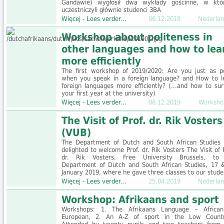
Gandawie) wygłosił dwa wykłady gościnne, w któ
uczestniczyli głównie studenci 3BA
Więcej - Lees verder...
06.12.2019
Nederlan
Workshop about politeness in
other languages and how to lea
more efficiently
The first workshop of 2019/2020: Are you just as po
when you speak in a foreign language? and How to l
foreign languages more efficiently? (...and how to sur
your first year at the university)
Więcej - Lees verder...
06.12.2019
Worksho
The Visit of Prof. dr. Rik Vosters
(VUB)
The Department of Dutch and South African Studies
delighted to welcome Prof. dr. Rik Vosters The Visit of 
dr. Rik Vosters, Free University Brussels, to
Department of Dutch and South African Studies, 17 
January 2019, where he gave three classes to our stude
Więcej - Lees verder...
25.04.2019
Nederlan
Workshop: Afrikaans and sport
Workshops: 1. The Afrikaans Language – Africa
European, 2. An A-⁠Z of sport in the Low Countr