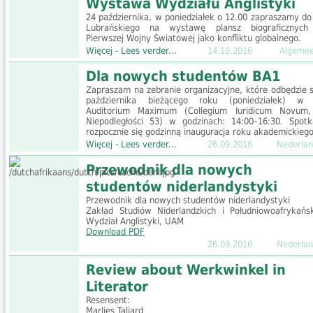
Wystawa Wydziału Anglistyki
24 października, w poniedziałek o 12.00 zapraszamy do 
Lubrańskiego na wystawę plansz biograficznych
Pierwszej Wojny Światowej jako konfliktu globalnego.
Więcej - Lees verder...
14.10.2016
Algeme
Dla nowych studentów BA1
Zapraszam na zebranie organizacyjne, które odbędzie s
października bieżącego roku (poniedziałek) w 
Auditorium Maximum (Collegium Iuridicum Novum,
Niepodległości 53) w godzinach: 14:00–16:30. Spotk
rozpocznie się godzinną inauguracja roku akademickiego
Więcej - Lees verder...
26.09.2016
Nederlan
Przewodnik dla nowych
studentów niderlandystyki
Przewodnik dla nowych studentów niderlandystyki
Zakład Studiów Niderlandzkich i Południowoafrykańsk
Wydział Anglistyki, UAM
Download PDF
26.09.2016
Nederlan
Review about Werkwinkel in
Literator
Resensent:
Marlies Taljard