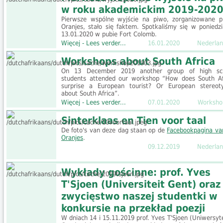
w roku akademickim 2019-202
Pierwsze wspólne wyjście na piwo, zorganizowane p
Oranjes, stało się faktem. Spotkaliśmy się w poniedzi
13.01.2020 w pubie Fort Colomb.
Więcej - Lees verder...
16.01.2020
Nederlan
Workshops about South Africa
On 13 December 2019 another group of high sc
students attended our workshop “How does South Af
surprise a European tourist? Or European stereot
about South Africa”.
Więcej - Lees verder...
07.01.2020
Worksho
Sinterklaas en Tien voor taal
De foto's van deze dag staan op de
Facebookpagina va
Oranjes
.
09.12.2019
Nederlan
Wykłady gościnne: prof. Yves
T'Sjoen (Universiteit Gent) oraz
zwycięstwo naszej studentki w
konkursie na przekład poezji
W dniach 14 i 15.11.2019 prof. Yves T'Sjoen (Uniwersyt