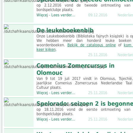
op 2.12.2016 vond de tweede ontmoeting van
bordspelclubje plaats.
Więcej - Lees verder...
09.12.2016
Nederlan
De leukeboekenbib
Onze Leukeboekenbib (Biblioteka fajnych książek) is o
We hebben meer dan honderd leuke boeken
woordenboeken.
Bekijk de catalogus online
of
kom 
keer kijken
.
25.11.2016
Nederlan
Comenius Zomercursus in
Olomouc
Van 9 tot 19 juli 2017 vindt in Olomous, Tsjechië
jaarlijkse Comenius Zomercursus Nederlandse Taa
Cultuur plaats.
Więcej - Lees verder...
25.11.2016
Nederlan
Spelorado: seizoen 2 is begonn
op 18.11.2016 vond de eerste ontmoeting van
bordspelclubje plaats.
Więcej - Lees verder...
25.11.2016
Nederlan