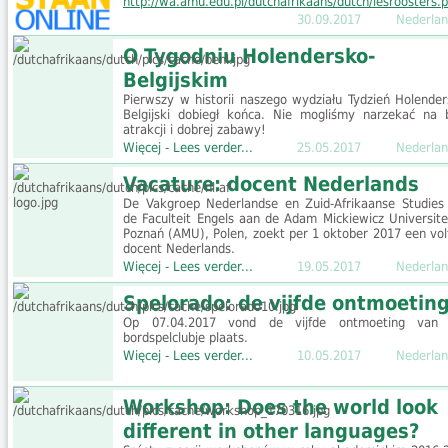
http://wa.amu.edu.pl/dutchafrikaans/dutch/lesroosters.
30.09.2017
Nederlan
O Tygodniu Holendersko-
Belgijskim
Pierwszy w historii naszego wydziału Tydzień Holender
Belgijski dobiegł końca. Nie mogliśmy narzekać na 
atrakcji i dobrej zabawy!
Więcej - Lees verder...
25.05.2017
Nederlan
Vacature: docent Nederlands
De Vakgroep Nederlandse en Zuid-Afrikaanse Studies
de Faculteit Engels aan de Adam Mickiewicz Universitei
Poznań (AMU), Polen, zoekt per 1 oktober 2017 een volt
docent Nederlands.
Więcej - Lees verder...
19.05.2017
Nederlan
Spelorado: de vijfde ontmoetin
Op 07.04.2017 vond de vijfde ontmoeting van
bordspelclubje plaats.
Więcej - Lees verder...
10.05.2017
Nederlan
Workshop: Does the world look
different in other languages?